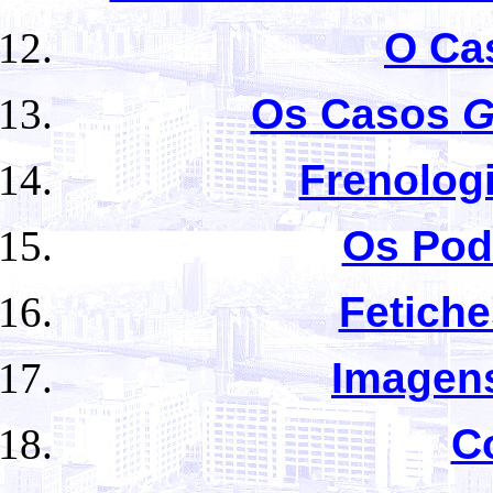
O Ca
Os Casos
G
Frenolog
Os Pod
Fetich
Imagens
C