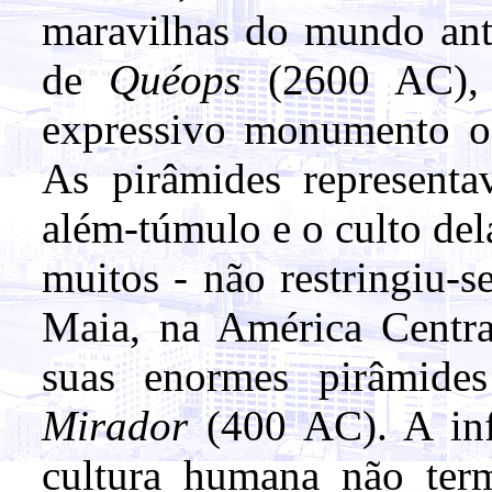
maravilhas do mundo anti
de
Quéops
(2600 AC),
expressivo monumento ocu
As pirâmides representa
além-túmulo e o culto del
muitos - não restringiu-s
Maia, na América Centra
suas enormes pirâmide
Mirador
(400 AC). A inf
cultura humana não termi