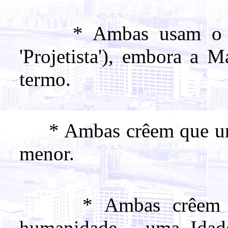
* Ambas usam o term
'Projetista'), embora a 
termo.
* Ambas crêem que um 
menor.
* Ambas crêem em 
humanidade - uma Idade