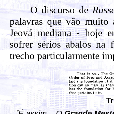
O discurso de
Russ
palavras que vão muito
Jeová mediana - hoje e
sofrer sérios abalos na
trecho particularmente im
T
´
É assim... O
Grande Mest