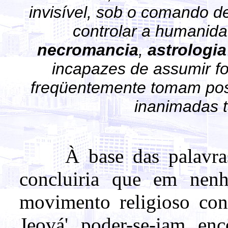
invisível, sob o comando de
controlar a humanid
necromancia
,
astrologia
incapazes de assumir 
freqüentemente tomam pos
inanimadas t
À base das palavras 
concluiria que em nen
movimento religioso co
Jeová' poder-se-iam enc