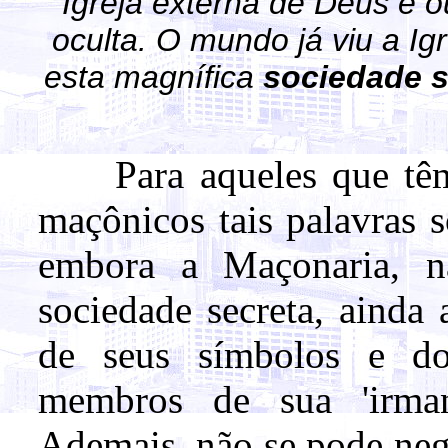
Igreja externa de Deus e o
oculta. O mundo já viu a Igr
esta magnífica
sociedade s
Para aqueles que tê
maçônicos tais palavras 
embora a Maçonaria, n
sociedade secreta, ainda 
de seus símbolos e d
membros de sua 'irma
Ademais, não se pode neg