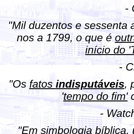
-
"Mil duzentos e sessenta 
nos a 1799, o que é
out
início do
-
C
"Os
fatos
indisputáveis
,
'
tempo do fim'
- Watc
"Em simbologia bíblica,