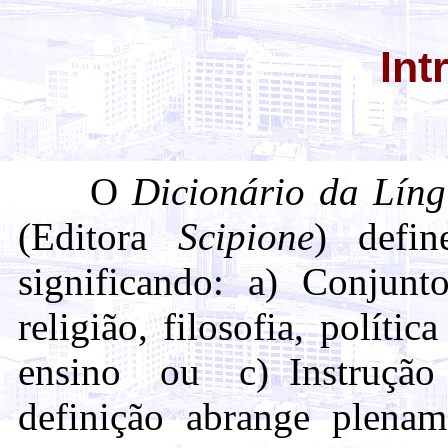
Int
O
Dicionário da Lín
(Editora
Scipione
) defin
significando: a) Conjunt
religião, filosofia, políti
ensino ou c) Instrução c
definição abrange plenam