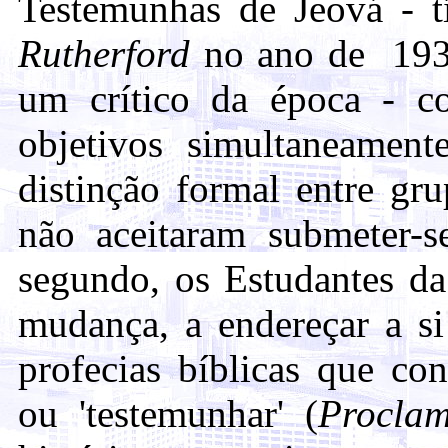
Testemunhas de Jeová - tí
Rutherford
no ano de 19
um crítico da época - co
objetivos simultaneamente
distinção formal entre g
não aceitaram submeter-se
segundo, os Estudantes da 
mudança, a endereçar a s
profecias bíblicas que co
ou 'testemunhar' (
Proclam