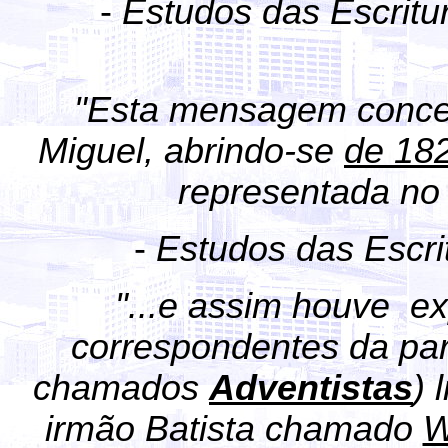
-
Estudos das Escrit
"Esta mensagem concer
Miguel, abrindo-se
de 18
representada no l
-
Estudos das Escr
"...e assim houve e
correspondentes da par
chamados
Adventistas
) 
irmão Batista chamado
W