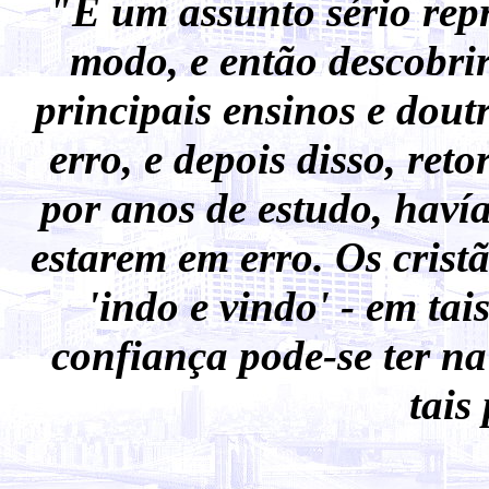
"É um assunto sério repr
modo, e então descobri
principais ensinos e dou
erro, e depois disso, re
por anos de estudo, hav
estarem em erro. Os crist
'indo e vindo' - em ta
confiança pode-se ter n
tais
Revi