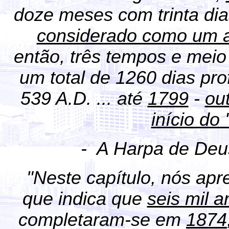
doze meses com trinta di
considerado como um 
então, três tempos e meio
um total de 1260 dias pro
539 A.D. ... até
1799
-
ou
início do 
- A Harpa de Deu
"Neste capítulo, nós ap
que indica que
seis mil a
completaram-se em
1874