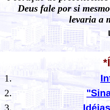
Deus fale por si mesmo
levaria a
*
I
"Sina
Idéia