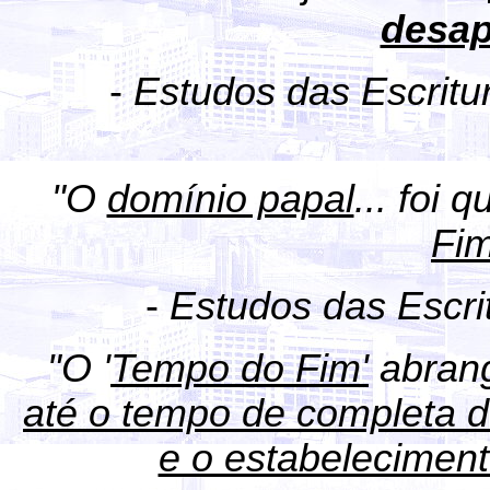
desap
-
Estudos das Escrit
"O
domínio papal
... foi 
Fim
-
Estudos das Escri
"O '
Tempo do Fim'
abrang
até o tempo de completa d
e o estabelecimen