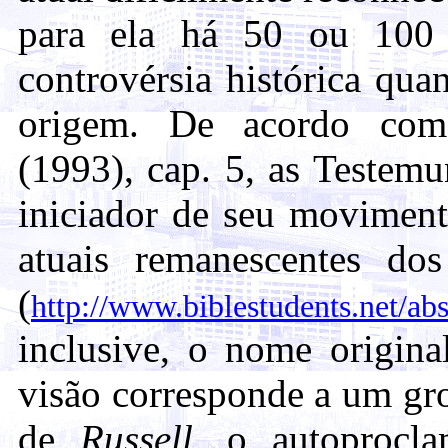
para ela há 50 ou 100 
controvérsia histórica qu
origem. De acordo co
(1993), cap. 5, as Testem
iniciador de seu moviment
atuais remanescentes dos
(
http://www.biblestudents.net/abs
inclusive, o nome origina
visão corresponde a um gro
de
Russell
, o autoprocla