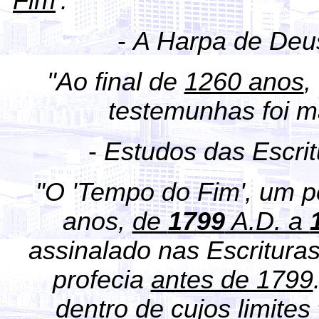
Fim
'."
-
A Harpa de Deu
"Ao final de
1260 anos
,
testemunhas foi m
-
Estudos das Escri
"O 'Tempo do Fim', um p
anos,
de
1799
A.D. a
assinalado nas Escrituras
profecia
antes de 1799
dentro de cujos limites