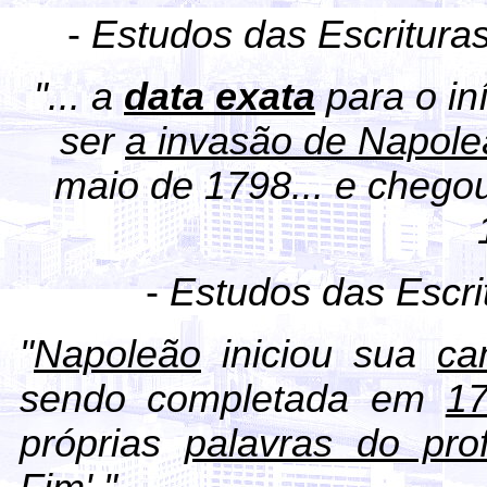
-
Estudos das Escritura
"... a
data exata
para o in
ser
a invasão de Napole
maio de 1798... e chego
-
Estudos das Escr
"
Napoleão
iniciou sua
ca
sendo completada em
1
próprias
palavras do pro