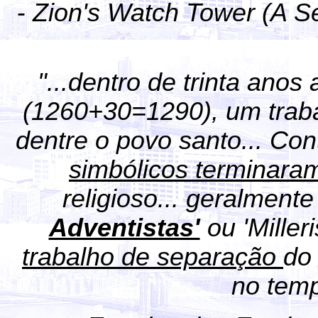
-
Zion's Watch Tower (A Se
"...dentro de trinta ano
(1260+30=1290), um traba
dentre o povo santo... Co
simbólicos terminar
religioso... geralment
Adventistas'
ou 'Milleri
trabalho de separação
do
no temp